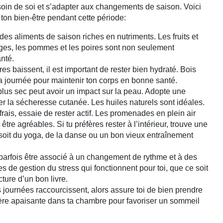
soin de soi et s’adapter aux changements de saison. Voici
ton bien-être pendant cette période:
es aliments de saison riches en nutriments. Les fruits et
es, les pommes et les poires sont non seulement
anté.
s baissent, il est important de rester bien hydraté. Bois
a journée pour maintenir ton corps en bonne santé.
plus sec peut avoir un impact sur la peau. Adopte une
er la sécheresse cutanée. Les huiles naturels sont idéales.
rais, essaie de rester actif. Les promenades en plein air
tre agréables. Si tu préfères rester à l’intérieur, trouve une
e soit du yoga, de la danse ou un bon vieux entraînement
arfois être associé à un changement de rythme et à des
es de gestion du stress qui fonctionnent pour toi, que ce soit
cture d’un bon livre.
 journées raccourcissent, alors assure toi de bien prendre
ère apaisante dans ta chambre pour favoriser un sommeil