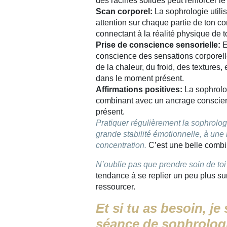
des racines solides peut renforcer l
Scan corporel:
La sophrologie utili
attention sur chaque partie de ton co
connectant à la réalité physique de t
Prise de conscience sensorielle:
E
conscience des sensations corporelle
de la chaleur, du froid, des textures, 
dans le moment présent.
Affirmations positives:
La sophrolog
combinant avec un ancrage conscien
présent.
Pratiquer régulièrement la sophrolog
grande stabilité émotionnelle, à une 
concentration.
C’est une belle combin
N’oublie pas que prendre soin de toi 
tendance à se replier un peu plus su
ressourcer.
Et si tu as besoin, je
séance de sophrologie