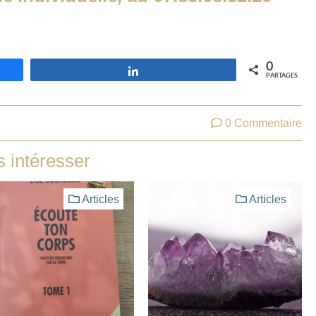
0
Partagez
PARTAGES
0 Commentaire
s intéresser
Articles
Articles