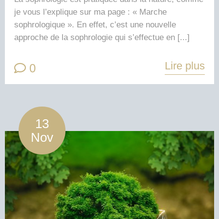
je vous l’explique sur ma page : « Marche
sophrologique ». En effet, c’est une nouvelle
approche de la sophrologie qui s’effectue en [...]
Lire plus
0
13
Nov