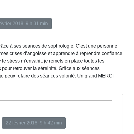
évrier 2018, 9 h 31 min
râce à ses séances de sophrologie. C’est une personne
 mes crises d’angoisse et apprendre à reprendre confiance
 le stress m’envahit, je remets en place toutes les
 pour retrouver la séreinité. Grâce aux séances
, je peux refaire des séances volonté. Un grand MERCI
22 février 2018, 9 h 42 min