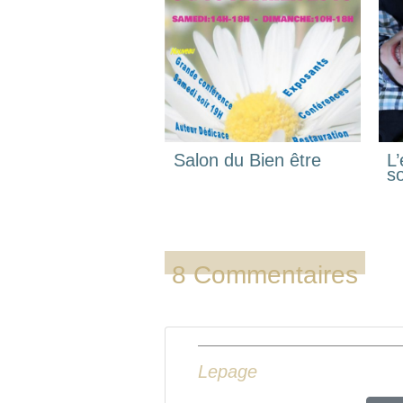
Salon du Bien être
L’
s
8 Commentaires
Lepage